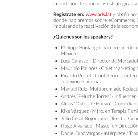
impartición de ponencias estratégicas so
Regístrate en:
www.ads.lat
y obtén acce
donde hablaremos sobre eCommerce, Est
impulsando la reactivación de la econom
¿Quienes son los speakers?
Philippe Boulanger- Vicepresidente 
México
Luca Cafasso - Director de Mercadot
Mauricio Pallares - Chief Marketing 
Ricardo Perret - Conferencista inter
conexión espiritual
Manuel Ruíz- Multipremiado Redactor
Andrés “Peluche Torres” - Influencer
Alexis “Ojitos de Huevo” - Comedian
Kike Vázquez - Mtro. en Terapia Fami
Julio César Bojórquez- Director Gene
Hugo Alvarado - Master en Direcció
Daniel Díaz Vargas - Intérprete / Tr