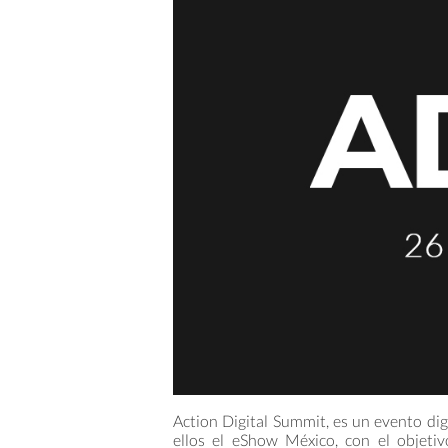
Action Digital Summit, es un evento dig
ellos el eShow México, con el objetiv