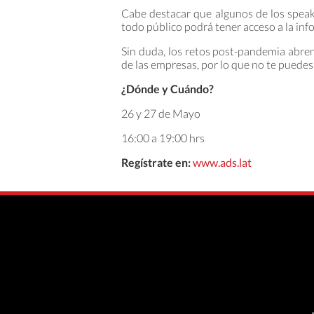
Cabe destacar que algunos de los speak
todo público podrá tener acceso a la inf
Sin duda, los retos post-pandemia abren
de las empresas, por lo que no te puedes
¿Dónde y Cuándo?
26 y 27 de Mayo
16:00 a 19:00 hrs
Regístrate en:
www.ads.lat